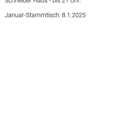
Schneider Haus - bis 21 Uhr.
Januar-Stammtisch: 8.1.2025
Februar-Stammtisch: 5.2.2025
März-Stammtisch: 5.3.2025
April-Stammtisch: 9.4.2025
Mai-Stammtisch: 7.5.2025
Juni-Stammtisch: 4.6.2025
Juli-Stammtisch: 2.7.2025
August-Stammtisch: 6.8.2025
September-Stammtisch: 3.9.2025
Oktober-Stammtisch: 1.10.2025
November-Stammtisch: 5.11.2025