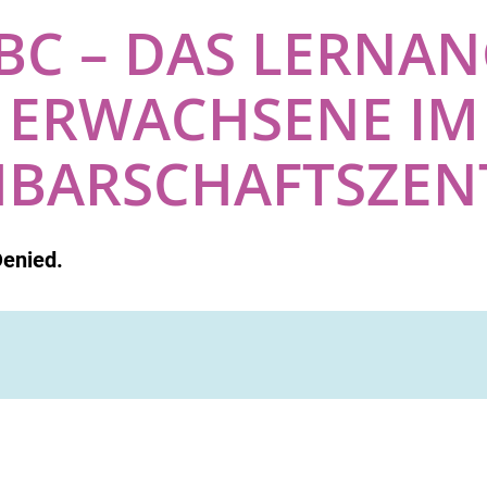
 ABC – DAS LERNA
ERWACHSENE IM
BARSCHAFTSZE
Denied.
S.T.E.R.N.