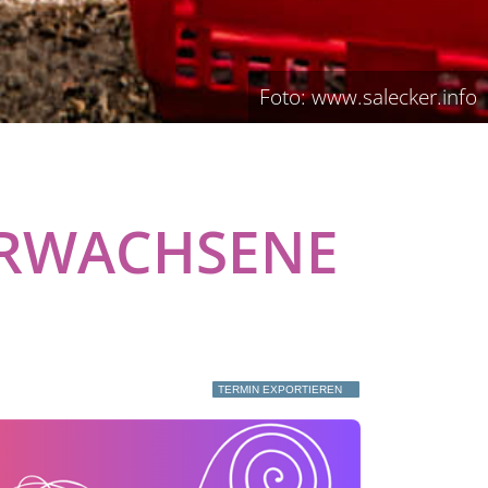
Foto: www.salecker.info
ERWACHSENE
TERMIN EXPORTIEREN