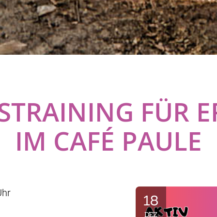
STRAINING FÜR 
IM CAFÉ PAULE
Uhr
18
DEZ