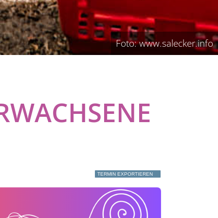
Foto: www.salecker.info
ERWACHSENE
TERMIN EXPORTIEREN