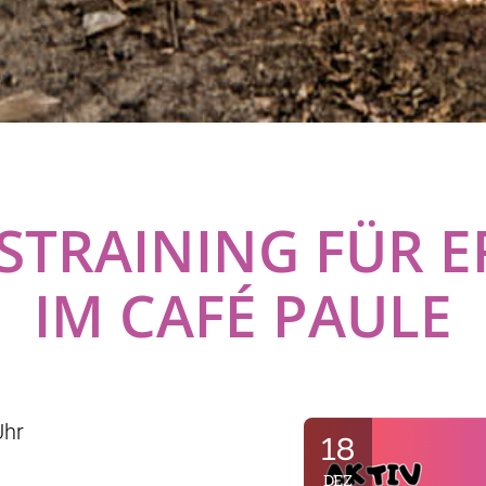
STRAINING FÜR 
IM CAFÉ PAULE
Uhr
18
DEZ