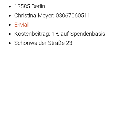
13585 Berlin
Christina Meyer: 03067060511
E-Mail
Kostenbeitrag: 1 € auf Spendenbasis
Schönwalder Straße 23
13585 Berlin
Das Gehirn lernt besser mit Freude: In geselliger
Runde trainieren wir im Paul-Schneider-Haus
auf unterhaltsame, spielerisch leichte Art und
Weise unser Gedächtnis. Wort- und
Buchstabenspiele, Quizfragen, Bilder,
Geschichten, Zahlen- wie Ratespiele, Lieder sind
darin dabei und alles, was Sie dazu beitragen
wollen. Kommen Sie vorbei! Wir freuen uns