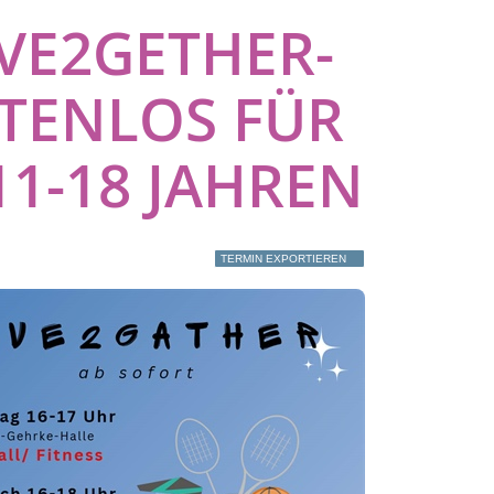
VE2GETHER-A
ENLOS FÜR K
-18 JAHREN
TERMIN EXPORTIEREN