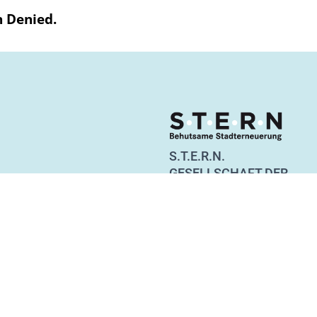
n Denied.
S.T.E.R.N.
GESELLSCHAFT DER
BEHUTSAMEN STADTER
Straßburger Straße 55
10405 Berlin
Tel. 030 44 36 36 10
info@stern-berlin.de
www.stern-berlin.com