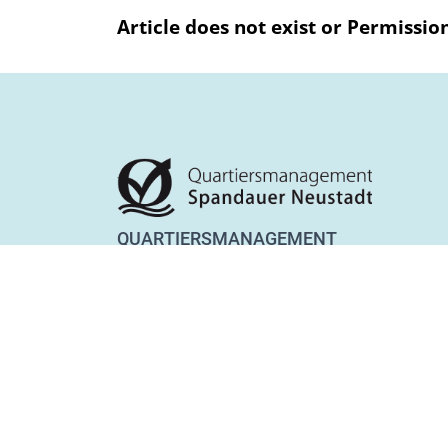
Article does not exist or Permissio
QUARTIERSMANAGEMENT
SPANDAUER NEUSTADT
Lynarstraße 13
13585 Berlin
Tel. 030 28 83 22 28
Fax 030 28 83 22 29
team@qm-spandauer-neustadt.de