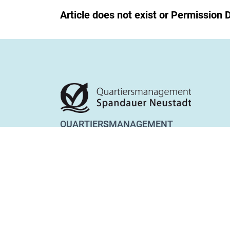
Article does not exist or Permission 
QUARTIERSMANAGEMENT
SPANDAUER NEUSTADT
Lynarstraße 13
13585 Berlin
Tel. 030 28 83 22 28
Fax 030 28 83 22 29
team@qm-spandauer-neustadt.de