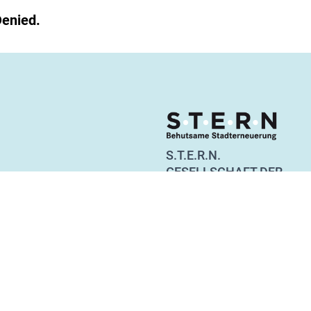
Denied.
S.T.E.R.N.
GESELLSCHAFT DER
BEHUTSAMEN STADTER
Straßburger Straße 55
10405 Berlin
Tel. 030 44 36 36 10
info@stern-berlin.de
www.stern-berlin.com