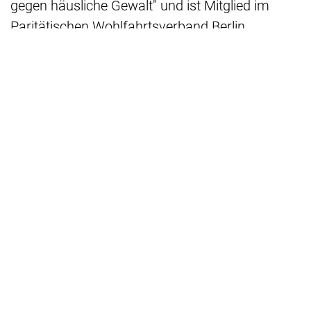
gegen häusliche Gewalt" und ist Mitglied im
Paritätischen Wohlfahrtsverband Berlin.
Besondere Schwerpunkte liegen auf der
Unterstützung geflüchteter Frauen sowie
traumapädagogischen Angeboten für
betroffene Kinder.
Die Stelle
Gesucht wird eine Fachkraft ab
Juni 2026
in
Voll- oder Teilzeit (bis max. 39,4 Std./Woche),
vergütet nach
Entgeltgruppe S12 TV-L Berlin
.
Zu den Kernaufgaben zählen:
Psychosoziale Beratung von von häuslicher
Gewalt betroffenen Frauen*
Behördenkommunikation und ggf.