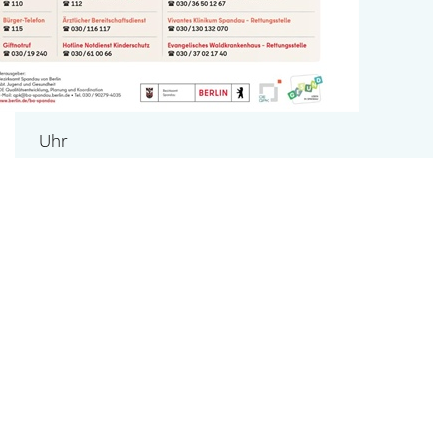
Uhr
Notfallkarte für Spandau
Auf der kostenlosen Notfallkarte finden Spandauerinnen
und Spandauer alle wichtigen Telefonnummern für
Notfallsituationen. Mit QR-Codes sind jetzt weitere
Auskünfte zu Beratungs- und Unterstützungsleistungen
über die Website des Bezirksamtes Spandau abrufbar.
mehr erfahren...