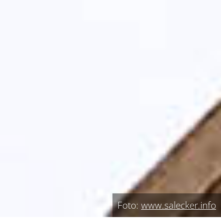
Foto:
www.salecker.info