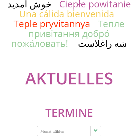
خوش آمدید
Ciepłe powitanie
Una cálida bienvenida
Teple pryvitannya
Тепле
привітання добро́
пожа́ловать!
ښه راغلاست
AKTUELLES
TERMINE
Select
month: