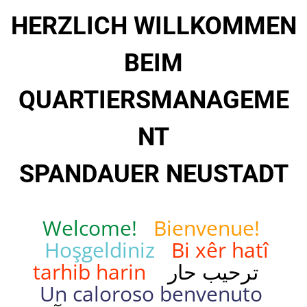
HERZLICH WILLKOMMEN
BEIM
QUARTIERSMANAGEME
NT
SPANDAUER NEUSTADT
Welcome!
Bienvenue!
Hoşgeldiniz
Bi xêr hatî
tarhib harin
ترحيب حار
Un caloroso benvenuto