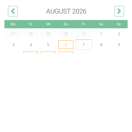
AUGUST 2026
Mo
Di
Mi
Do
Fr
Sa
So
27
28
29
30
31
1
2
3
4
5
6
7
8
9
10
11
12
13
14
15
16
17
18
19
20
21
22
23
24
25
26
27
28
29
30
31
1
2
3
4
5
6
Gedächtnistraining für Erwachsene im Café Paule
06.08.2026 11:30
Alle, die Lust haben, zusammen in geselliger Runde ihr
Gedächtnis zu trainieren,...