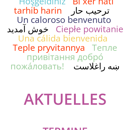
Hoşgeldiniz
Bi xêr hatî
tarhib harin
ترحيب حار
Un caloroso benvenuto
خوش آمدید
Ciepłe powitanie
Una cálida bienvenida
Teple pryvitannya
Тепле
привітання добро́
пожа́ловать!
ښه راغلاست
AKTUELLES