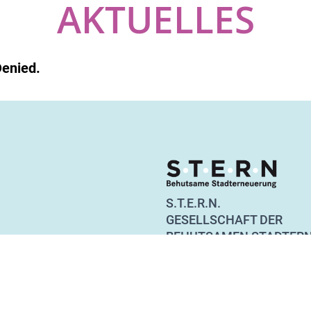
AKTUELLES
Denied.
S.T.E.R.N.
GESELLSCHAFT DER
BEHUTSAMEN STADTER
Straßburger Straße 55
10405 Berlin
Tel. 030 44 36 36 10