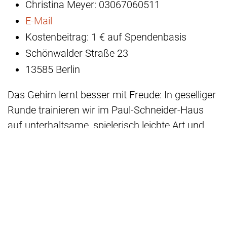
Christina Meyer: 03067060511
E-Mail
Kostenbeitrag: 1 € auf Spendenbasis
Schönwalder Straße 23
13585 Berlin
Das Gehirn lernt besser mit Freude: In geselliger
Runde trainieren wir im Paul-Schneider-Haus
auf unterhaltsame, spielerisch leichte Art und
Weise unser Gedächtnis. Wort- und
Buchstabenspiele, Quizfragen, Bilder,
Geschichten, Zahlen- wie Ratespiele, Lieder sind
darin dabei und alles, was Sie dazu beitragen
wollen. Kommen Sie vorbei! Wir freuen uns
immer über neue Gesichter in der Runde.