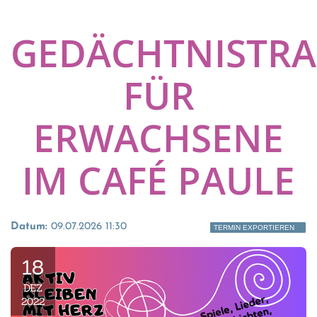
GEDÄCHTNISTRA
FÜR
ERWACHSENE
IM CAFÉ PAULE
Datum:
09.07.2026 11:30
TERMIN EXPORTIEREN
18
DEZ
2022