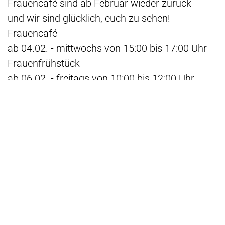
Frauencafé sind ab Februar wieder zurück –
und wir sind glücklich, euch zu sehen!
Frauencafé
ab 04.02. - mittwochs von 15:00 bis 17:00 Uhr
Frauenfrühstück
ab 06.02. - freitags von 10:00 bis 12:00 Uhr
Diese Treffen bieten eine wunderbare
Gelegenheit, neue Kontakte zu knüpfen, sich
auszutauschen und Gemeinschaft zu erleben. In
entspannter Atmosphäre möchten wir
gemeinsam lachen, reden und eine schöne Zeit
verbringen – bei einem leckeren Frühstück oder
bei Kaffee und Kuchen.
Kommt vorbei, bringt gerne eine Freundin oder
deine Kinder mit und fühlt euch herzlich