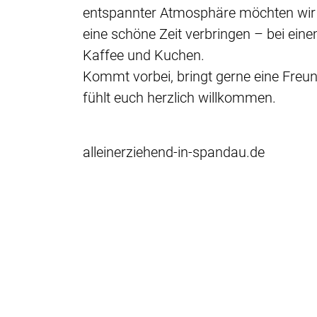
entspannter Atmosphäre möchten wir
eine schöne Zeit verbringen – bei ein
Kaffee und Kuchen.
Kommt vorbei, bringt gerne eine Freun
fühlt euch herzlich willkommen.
alleinerziehend-in-spandau.de
eulalia-eigensinn.de
Eulalia Eigensinn e.V., Lutherstrasse 1